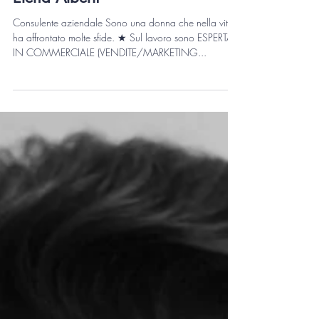
Elena Alberti
Consulente aziendale Sono una donna che nella vita
ha affrontato molte sfide. ★ Sul lavoro sono ESPERTA
IN COMMERCIALE (VENDITE/MARKETING...