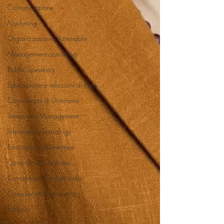
Comunicazione
Marketing
Organizzazione Aziendale
Management consulting
Public Speaking
Educazione e relazioni di cura
Consulenza di Direzione
Temporary Management
Information Tecnology
Educazione Alimentare
Controllo di Gestione
Consulenza Previdenziale
Consulenza Finanziaria
Edilizia