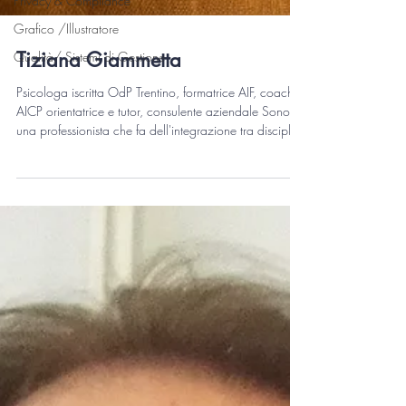
Privacy & Compliance
Grafico /Illustratore
Qualità/ Sistemi di Gestione
Tiziana Giammetta
Psicologa iscritta OdP Trentino, formatrice AIF, coach
AICP orientatrice e tutor, consulente aziendale Sono
una professionista che fa dell'integrazione tra discipline
la sua cifra distintiva. Il mio percorso unisce il mio
essere psicologa, artista contemporanea,
appassionata di tecnologia, formatrice e coach in un
approccio olistico. Oltre alla formazione artistica in
Accademia e ai percorsi di laurea Triennale presso
Università di Trento e Magistrale in Psicologia per la F