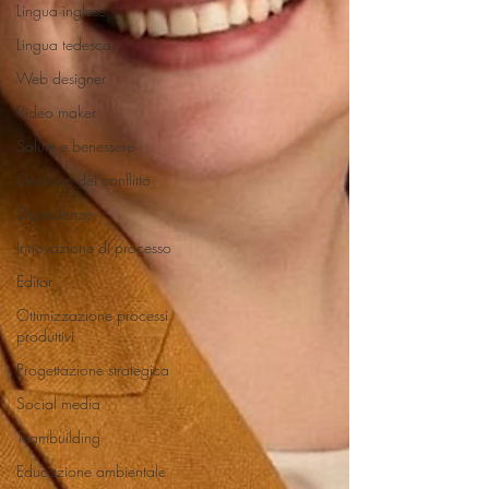
Lingua inglese
Lingua tedesca
Web designer
Video maker
Salute e benessere
Gestione del conflitto
Dipendenze
Innovazione di processo
Editor
Ottimizzazione processi
produttivi
Progettazione strategica
Social media
Teambuilding
Educazione ambientale