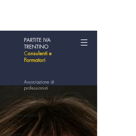
PARTITE IVA
TRENTINO
C
onsulenti e
Formatori
Blog
Organizzazione Aziendale
Associazione di
Tutti i post
professionisti
NEWS
Formatori
Consulenti aziendali
Coach
Ricercatori