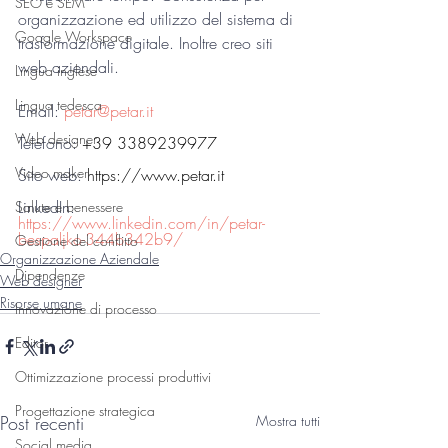
SEO e SEM
organizzazione ed utilizzo del sistema di 
Google Workspace
trasformazione digitale. Inoltre creo siti 
web aziendali.
Lingua inglese
Lingua tedesca
Email: 
petar@petar.it
Web designer
Telefono: 
+39 3389239977
Video maker
Sito web: 
https://www.petar.it
LinkedIn: 
Salute e benessere
https://www.linkedin.com/in/petar-
bespaljko-344b342b9/
Gestione del conflitto
Organizzazione Aziendale
Dipendenze
Web designer
Risorse umane
Innovazione di processo
Editor
Ottimizzazione processi produttivi
Progettazione strategica
Post recenti
Mostra tutti
Social media