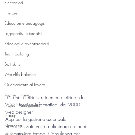
Ricercatori
Interpreti
Educatori e pedagogisti
Logopedisti e terapisti
Psicologi e psicoterapeuti
Team building
Soft skills
Work-life balance
Orientamento al lavoro
Risorse umane
36 anni elettricista, tecnico elettrico, dal 
2000 tecnico informatico, dal 2000 
Project management
web designer
Haccp
App per la gestione aziendale 
Sicurezza
personalizzate volte a eliminare cartacei 
e risparmiare tempo. Consulenza per 