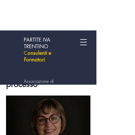
PARTITE IVA
TRENTINO
C
onsulenti e
Formatori
C
onsulenti in
innovazione di
Associazione di
processo
professionisti