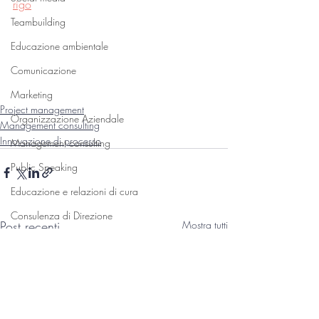
rigo
Teambuilding
Educazione ambientale
Comunicazione
Marketing
Project management
Organizzazione Aziendale
Management consulting
Innovazione di processo
Management consulting
Public Speaking
Educazione e relazioni di cura
Consulenza di Direzione
Post recenti
Mostra tutti
Temporary Management
Information Tecnology
Educazione Alimentare
Controllo di Gestione