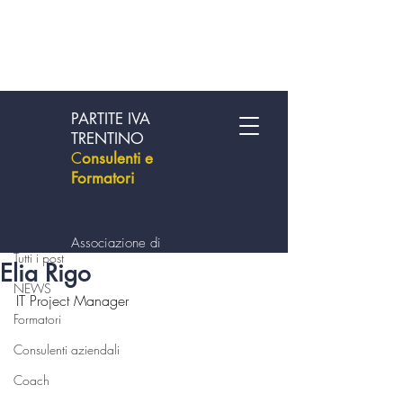
PARTITE IVA
TRENTINO
C
onsulenti e
Formatori
Post
Tutti i post
Associazione di
Tutti i post
professionisti
Elia Rigo
NEWS
IT Project Manager
Formatori
Consulenti aziendali
Coach