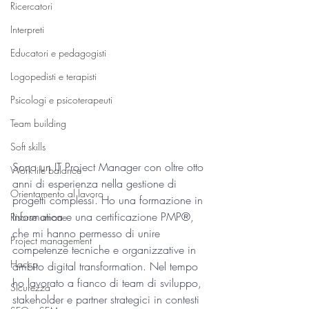
Ricercatori
Interpreti
Educatori e pedagogisti
Logopedisti e terapisti
Psicologi e psicoterapeuti
Team building
Soft skills
Sono un IT Project Manager con oltre otto 
Work-life balance
anni di esperienza nella gestione di 
Orientamento al lavoro
progetti complessi. Ho una formazione in 
Informatica e una certificazione PMP®, 
Risorse umane
che mi hanno permesso di unire 
Project management
competenze tecniche e organizzative in 
Haccp
ambito digital transformation. Nel tempo 
ho lavorato a fianco di team di sviluppo, 
Sicurezza
stakeholder e partner strategici in contesti 