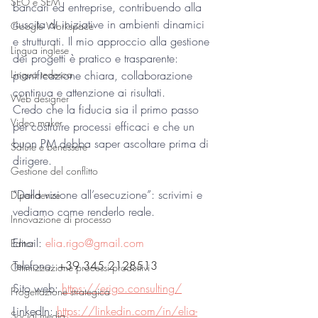
SEO e SEM
bancari ed entreprise, contribuendo alla 
riuscita di iniziative in ambienti dinamici 
Google Workspace
e strutturati. Il mio approccio alla gestione 
Lingua inglese
dei progetti è pratico e trasparente: 
Lingua tedesca
pianificazione chiara, collaborazione 
continua e attenzione ai risultati.
Web designer
Credo che la fiducia sia il primo passo 
Video maker
per costruire processi efficaci e che un 
buon PM debba saper ascoltare prima di 
Salute e benessere
dirigere.
Gestione del conflitto
“Dalla visione all’esecuzione”: scrivimi e 
Dipendenze
vediamo come renderlo reale.
Innovazione di processo
Email: 
elia.rigo@gmail.com
Editor
Telefono: 
+39 345 2128513
Ottimizzazione processi produttivi
Sito web
:
https://erigo.consulting/
Progettazione strategica
LinkedIn: 
https://linkedin.com/in/elia-
Social media