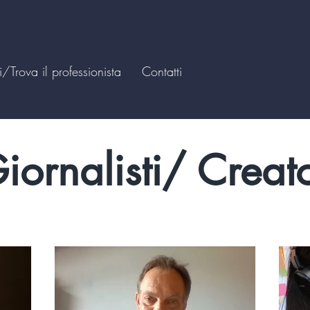
matori
/Trova il professionista
Contatti
iornalisti/ Creato