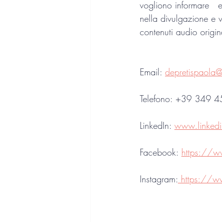
vogliono informare   e
nella divulgazione e v
contenuti audio origina
Email: 
depretispaola
Telefono: +39 349 
LinkedIn: 
www.linkedi
Facebook: 
https://w
Instagram:
 https://w