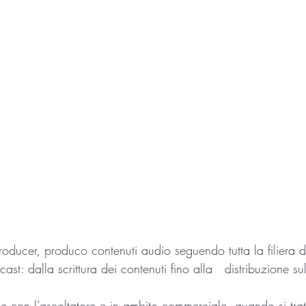
O e SEM
Google Workspace
Lingua inglese
er
Salute e benessere
Gestione del conflitto
D
Editor
Ottimizzazione processi produttivi
Progettaz
oducer, produco contenuti audio seguendo tutta la filiera de
st: dalla scrittura dei contenuti fino alla   distribuzione su
ne con l’ascoltatore e in ambito commerciale, quando si trat