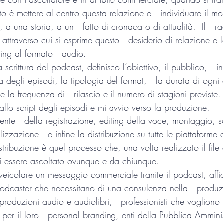
o è mettere al centro questa relazione e   individuare il m
a una storia, a un   fatto di cronaca o di attualità.  Il   r
 attraverso cui si esprime questo   desiderio di relazione e 
ling al formato   audio. 
 scrittura del podcast, definisco l’obiettivo, il pubblico,   in
a degli episodi, la tipologia del format,   la durata di ogni 
me la frequenza di   rilascio e il numero di stagioni previst
o allo script degli episodi e mi avvio verso la produzione.
te   della registrazione, editing della voce, montaggio, s
zzazione   e infine la distribuzione su tutte le piattaforme d
stribuzione è quel processo che, una volta realizzato il file 
i essere ascoltato ovunque e da chiunque.
veicolare un messaggio commerciale tranite il podcast, aff
odcaster che necessitano di una consulenza nella   produz
e produzioni audio e audiolibri,   professionisti che vogliono
 per il loro   personal branding, enti della Pubblica Ammini