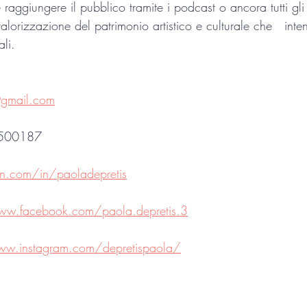
 raggiungere il pubblico tramite i podcast o ancora tutti gli
alorizzazione del patrimonio artistico e culturale che   int
li. 
@gmail.com
4500187
n.com/in/paoladepretis
ww.facebook.com/paola.depretis.3
ww.instagram.com/depretispaola/