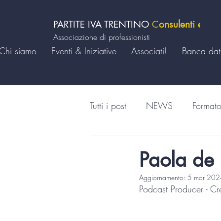
PARTITE IVA TRENTINO
C
onsulenti e For
Associazione di professionisti
Chi siamo
Eventi & Iniziative
Associati!
Banca dati
Tutti i post
NEWS
Formato
Educatori e pedagogisti
Paola de 
Aggiornamento:
5 mar 202
Soft skills
Work-life balan
Podcast Producer - Cr