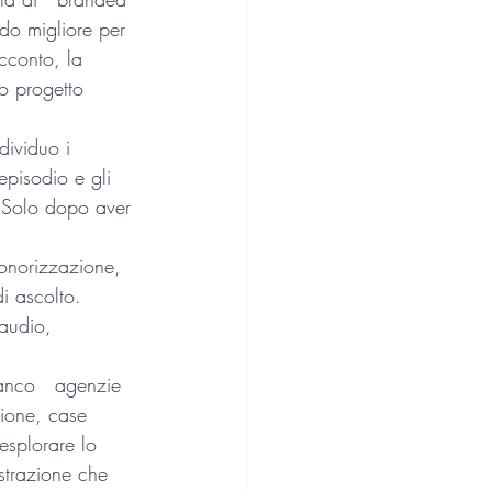
odo migliore per 
acconto, la 
lo progetto 
dividuo i 
episodio e gli 
e. Solo dopo aver 
onorizzazione, 
i ascolto. 
audio,   
ianco   agenzie 
ione, case 
 esplorare lo 
strazione che 