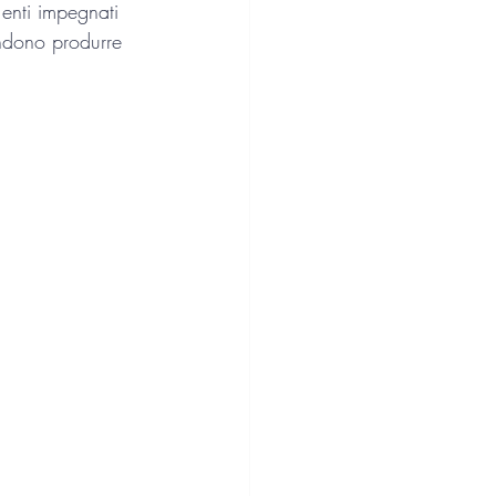
 enti impegnati   
endono produrre 