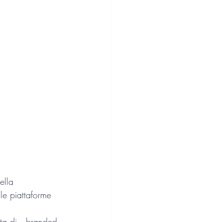
Lingua tedesca
ipendenze
ione strategica
lla   
lle piattaforme 
ta di   branded 