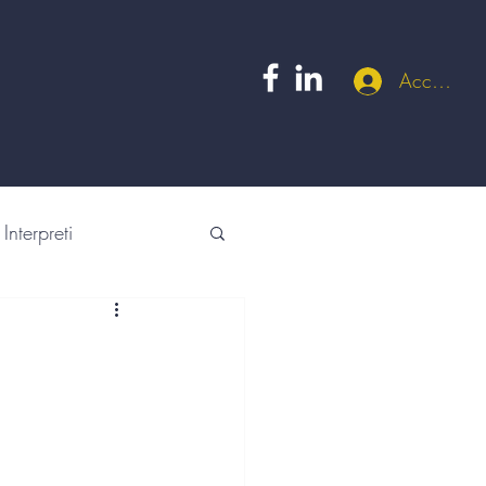
Accedi
Interpreti
am building
ject management