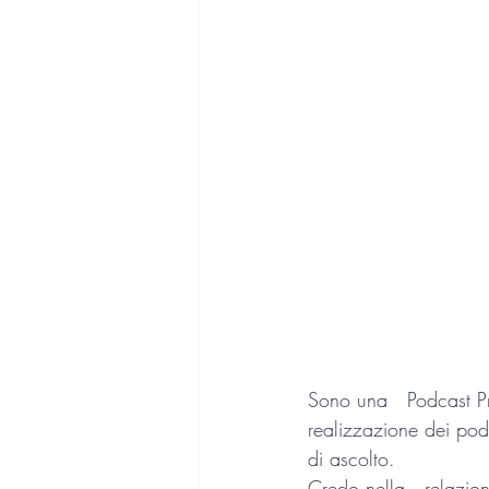
Haccp
Sicurezza
SE
Web designer
Video mak
Innovazione di processo
Sono una   Podcast Pr
realizzazione dei podca
di ascolto.   
Credo nella   relazio