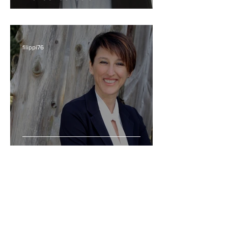
filippi76
Mascia Baldessari
filippi76