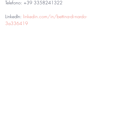
Telefono: +39 3358241322
LinkedIn: 
linkedin.com/in/bettina-di-nardo-
3a336419
Risorse umane
Consulenza di Direzione
Temporary Management
Post recenti
Mostra tutti