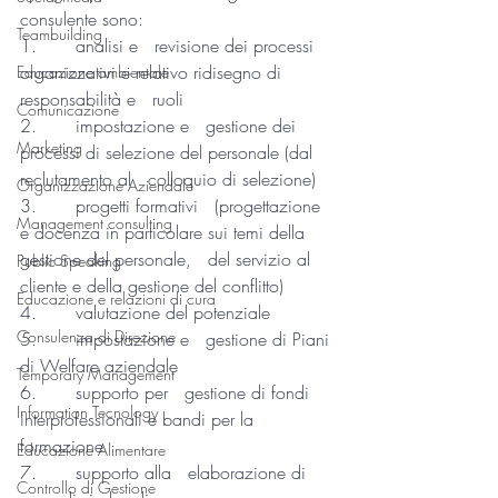
consulente sono:
Teambuilding
1.       analisi e   revisione dei processi 
organizzativi e relativo ridisegno di 
Educazione ambientale
responsabilità e   ruoli
Comunicazione
2.       impostazione e   gestione dei 
Marketing
processi di selezione del personale (dal 
reclutamento al   colloquio di selezione)
Organizzazione Aziendale
3.       progetti formativi   (progettazione 
Management consulting
e docenza in particolare sui temi della 
gestione del personale,   del servizio al 
Public Speaking
cliente e della gestione del conflitto)
Educazione e relazioni di cura
4.       valutazione del potenziale   
Consulenza di Direzione
5.       impostazione e   gestione di Piani 
di Welfare aziendale 
Temporary Management
6.       supporto per   gestione di fondi 
Information Tecnology
interprofessionali e bandi per la 
formazione 
Educazione Alimentare
7.       supporto alla   elaborazione di 
Controllo di Gestione