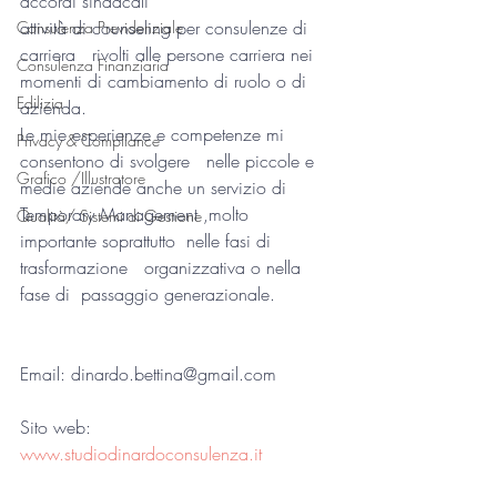
accordi sindacali 
attività di counseling per consulenze di 
Consulenza Previdenziale
carriera   rivolti alle persone carriera nei 
Consulenza Finanziaria
momenti di cambiamento di ruolo o di   
Edilizia
azienda.
Le mie esperienze e competenze mi 
Privacy & Compliance
consentono di svolgere   nelle piccole e 
Grafico /Illustratore
medie aziende anche un servizio di 
Temporary Management ,molto   
Qualità/ Sistemi di Gestione
importante soprattutto  nelle fasi di 
trasformazione   organizzativa o nella 
fase di  passaggio generazionale.
Email: dinardo.bettina@gmail.com
Sito web: 
www.studiodinardoconsulenza.it