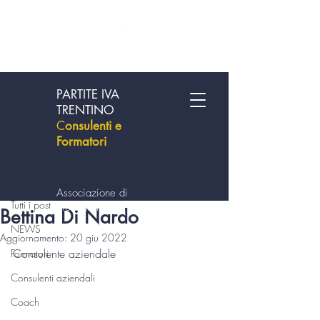
PARTITE IVA
TRENTINO
C
onsulenti e
Formatori
Post
Tutti i post
Associazione di
Tutti i post
professionisti
Bettina Di Nardo
NEWS
Aggiornamento:
20 giu 2022
Consulente aziendale 
Formatori
Consulenti aziendali
Coach