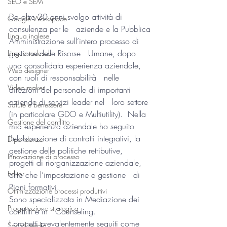
SEO e SEM
Da oltre 20 anni svolgo attività di 
Google Workspace
consulenza per le   aziende e la Pubblica 
Lingua inglese
Amministrazione sull’intero processo di 
gestione delle Risorse   Umane, dopo 
Lingua tedesca
una consolidata esperienza aziendale, 
Web designer
con ruoli di responsabilità   nelle 
Video maker
direzioni del personale di importanti 
aziende di servizi leader nel   loro settore 
Salute e benessere
(in particolare GDO e Multiutility).  Nella 
Gestione del conflitto
mia esperienza aziendale ho seguito   
l'elaborazione di contratti integrativi, la 
Dipendenze
gestione delle politiche retributive,   
Innovazione di processo
progetti di riorganizzazione aziendale, 
Editor
oltre che l’impostazione e gestione   di 
Piani formativi.
Ottimizzazione processi produttivi
Sono specializzata in Mediazione dei 
Progettazione strategica
conflitti e in   Counseling.
I progetti prevalentemente seguiti come 
Social media