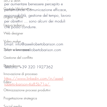
SEO e SEM
per aumentare benessere percepito e 
Google Workspace
performance. Comunicazione efficace, 
responsabilità, gestione del tempo, lavoro 
Lingua inglese
per obiettivi … sono alcuni dei moduli 
Lingua tedesca
che posso condurre.
Web designer
Video maker
Email: info@aseelrobertobarison.com
Salute e benessere
Sito: www.aseelrobertobarison.com
Gestione del conflitto
Dipendenze
Telefono: +39 320 1927362
Innovazione di processo
https://www.linkedin.com/in/aseel-
Editor
roberto-barison-4a85b71a/ 
Ottimizzazione processi produttivi
Progettazione strategica
Social media