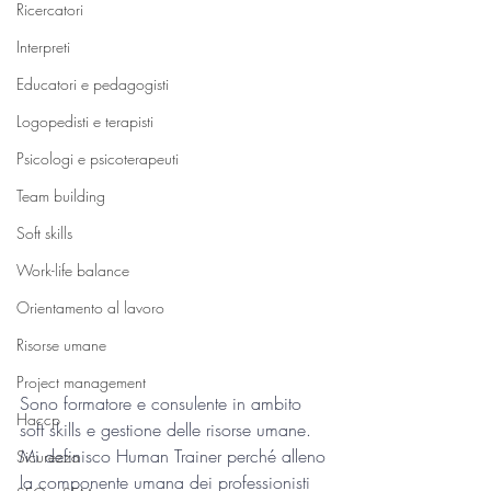
Ricercatori
Interpreti
Educatori e pedagogisti
Logopedisti e terapisti
Psicologi e psicoterapeuti
Team building
Soft skills
Work-life balance
Orientamento al lavoro
Risorse umane
Project management
Sono formatore e consulente in ambito 
Haccp
soft skills e gestione delle risorse umane. 
Mi definisco Human Trainer perché alleno 
Sicurezza
la componente umana dei professionisti 