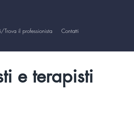
matori
/Trova il professionista
Contatti
i e terapisti